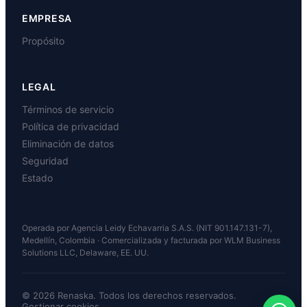
EMPRESA
Propósito
LEGAL
Términos de servicio
Política de privacidad
Eliminación de datos
Seguridad
Estado
Operada por Agencia Leidy Echavarria S.A.S. (NIT 901.147.131-7),
Medellín, Colombia · Comercializada y facturada por WLM Business
Solutions LLC, Delaware, EE. UU.
© 2026 Renaska. Todos los derechos reservados.
Gestionar cookies