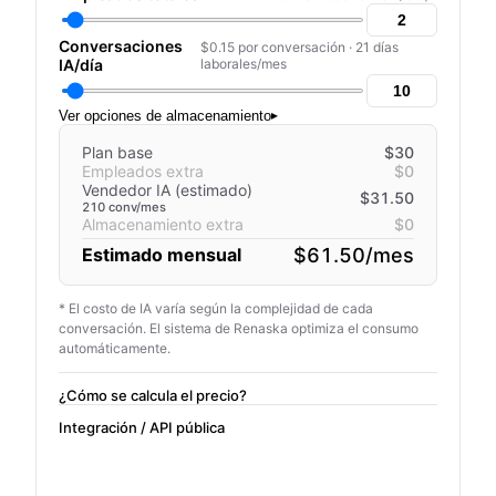
Conversaciones
$0.15 por conversación · 21 días
IA/día
laborales/mes
Ver opciones de almacenamiento
▸
Plan base
$30
Empleados extra
$0
Vendedor IA (estimado)
$31.50
210 conv/mes
Almacenamiento extra
$0
$61.50/mes
Estimado mensual
* El costo de IA varía según la complejidad de cada
conversación. El sistema de Renaska optimiza el consumo
automáticamente.
¿Cómo se calcula el precio?
Integración / API pública
Unirme a la lista de espera